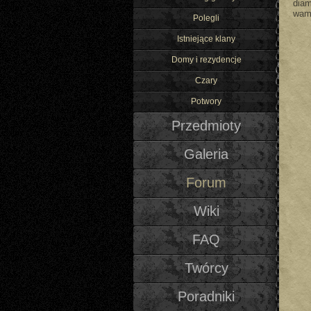
dia
wamp
Polegli
Istniejące klany
Domy i rezydencje
Czary
Potwory
Przedmioty
Galeria
Forum
Wiki
FAQ
Twórcy
Poradniki