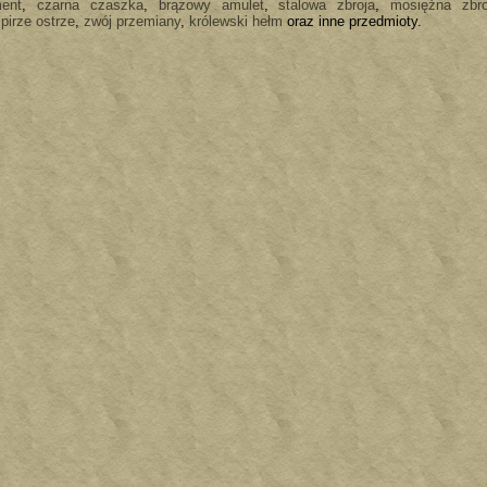
ment
,
czarna czaszka
,
brązowy amulet
,
stalowa zbroja
,
mosiężna zbro
irze ostrze
,
zwój przemiany
,
królewski hełm
oraz inne przedmioty.