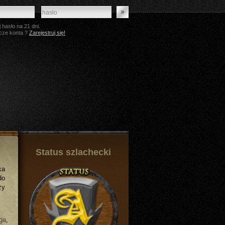
 hasło na 21 dni.
cze konta ?
Zarejestruj się!
Status szlachecki
ka
do
zy
ga
,