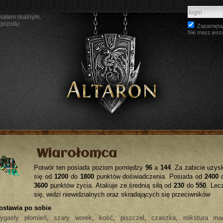
wiatem realnym,
 przodu
Zapamiętaj
Nie masz jesz
Wiarołomca
Potwór ten posiada poziom pomiędzy
96
a
144
. Za zabicie uzys
się od
1200
do
1800
punktów doświadczenia. Posiada od
2400
3600
punktów życia. Atakuje ze średnią siłą od
230
do
550
. Lec
się, widzi niewidzialnych oraz skradających się przeciwników
ostawia po sobie
wygasły płomień
,
szary worek
,
kość
,
piszczel
,
czaszka
,
mikstura ma