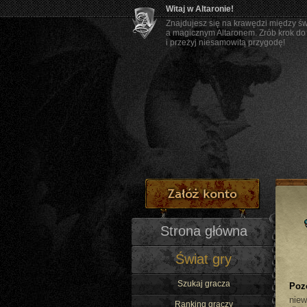
Witaj w Altaronie!
Znajdujesz się na krawędzi między ś
a magicznym Altaronem. Zrób krok do
i przeżyj niesamowitą przygodę!
Strona główna
Świat gry
Szukaj gracza
Poz
nie
Ranking graczy