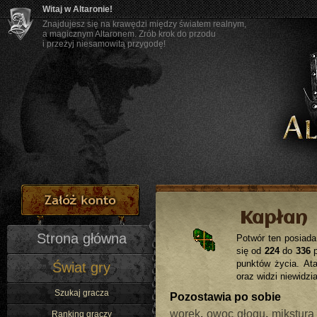
Witaj w Altaronie!
Znajdujesz się na krawędzi między światem realnym,
a magicznym Altaronem. Zrób krok do przodu
i przeżyj niesamowitą przygodę!
Kapłan
Strona główna
Potwór ten posiad
się od
224
do
336
p
punktów życia. At
Świat gry
oraz widzi niewidzi
Szukaj gracza
Pozostawia po sobie
worek
,
owoc głogu
,
mikstura
Ranking graczy