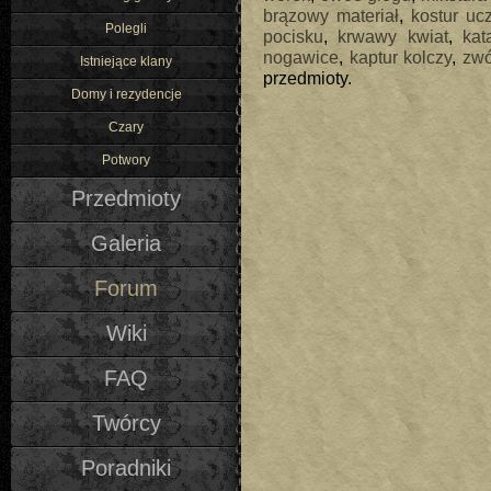
brązowy materiał
,
kostur uc
Polegli
pocisku
,
krwawy kwiat
,
kat
nogawice
,
kaptur kolczy
,
zwó
Istniejące klany
przedmioty.
Domy i rezydencje
Czary
Potwory
Przedmioty
Galeria
Forum
Wiki
FAQ
Twórcy
Poradniki