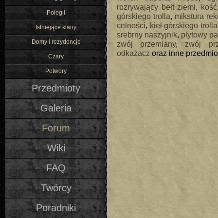
rozrywający bełt ziemi
,
kość
Polegli
górskiego trolla
,
mikstura re
celności
,
kieł górskiego trolla
Istniejące klany
srebrny naszyjnik
,
płytowy p
Domy i rezydencje
zwój przemiany
,
zwój pr
odkażacz
oraz inne przedmio
Czary
Potwory
Przedmioty
Galeria
Forum
Wiki
FAQ
Twórcy
Poradniki