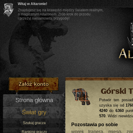
Witaj w Altaronie!
Znajdujesz się na krawędzi między światem realnym,
a magicznym Altaronem. Zrób krok do przodu
i przeżyj niesamowitą przygodę!
Górski T
Strona główna
Potwór ten posi
uzyska się od
176
4240
do
6360
punk
Świat gry
570
. Widzi niewidz
Szukaj gracza
Pozostawia po sobie
worek trapera
,
mięso
,
zg
Ranking graczy