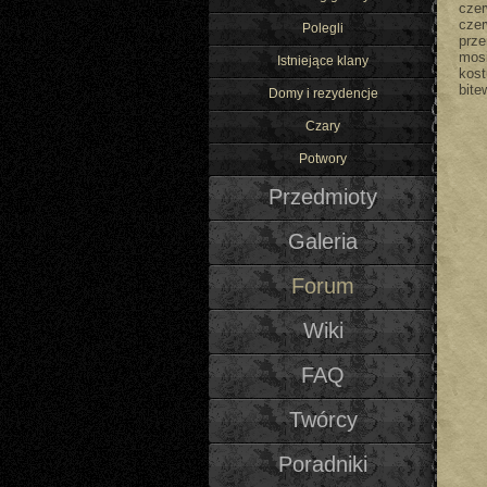
cze
czer
Polegli
prz
mos
Istniejące klany
kost
bite
Domy i rezydencje
Czary
Potwory
Przedmioty
Galeria
Forum
Wiki
FAQ
Twórcy
Poradniki