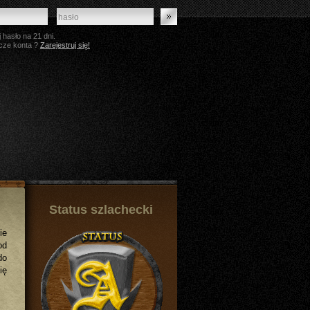
 hasło na 21 dni.
cze konta ?
Zarejestruj się!
Status szlachecki
ie
od
do
ię