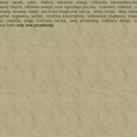
rwony worek
,
rubin
,
malina
,
mikstura potęgi
,
mikstura rekonwalescenc
wony klejnot
,
talizman energii
,
runa ognistego pocisku
,
czerwony materiał
,
z
emiany
,
krwawy kwiat
,
pierścień magicznej tarczy
,
laska maga
,
złota kata
iężne nogawice
,
wicher
,
różdżka kryształowa
,
królewskie nogawice
,
stal
ur
,
naręcze magii
,
koścista tarcza
,
zwój przemiany
,
koścista zbroja
,
s
wny hełm
oraz inne przedmioty.