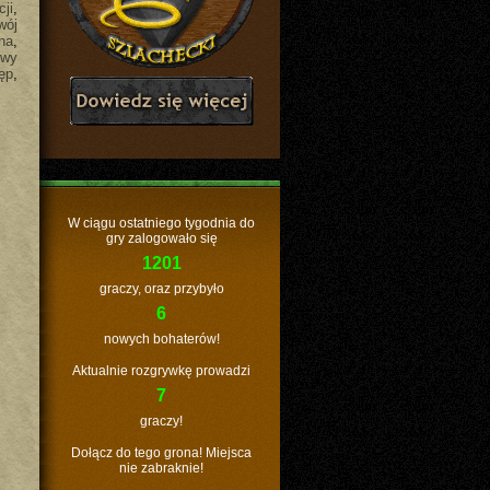
ji
,
wój
na
,
owy
ęp
,
W ciągu ostatniego tygodnia do
gry zalogowało się
1201
graczy, oraz przybyło
6
nowych bohaterów!
Aktualnie rozgrywkę prowadzi
7
graczy!
Dołącz do tego grona! Miejsca
nie zabraknie!