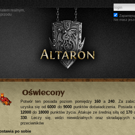
wiatem realnym,
 przodu
Zapamiętaj
Nie masz jesz
Oświecony
Potwór ten posiada poziom pomiędzy
160
a
240
. Za zabic
uzyska się od
6000
do
9000
punktów doświadczenia. Posiada 
12000
do
18000
punktów życia. Atakuje ze średnią siłą od
170
330
. Leczy się, widzi niewidzialnych oraz skradających s
przeciwników
ostawia po sobie