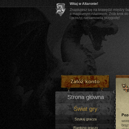
Witaj w Altaronie!
Znajdujesz się na krawędzi między ś
a magicznym Altaronem. Zrób krok do
i przeżyj niesamowitą przygodę!
Strona główna
Świat gry
Poz
Szukaj gracza
wor
brąz
Ranking graczy