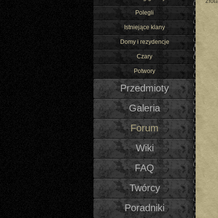
złot
Polegli
Istniejące klany
Domy i rezydencje
Czary
Potwory
Przedmioty
Galeria
Forum
Wiki
FAQ
Twórcy
Poradniki