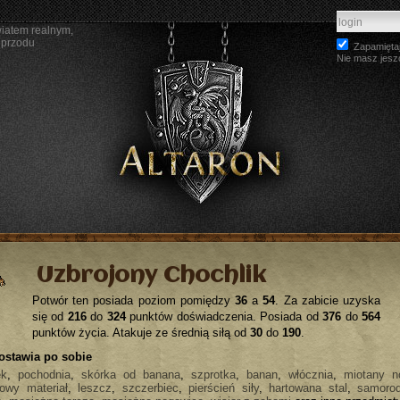
wiatem realnym,
 przodu
Zapamiętaj
Nie masz jesz
Uzbrojony Chochlik
Potwór ten posiada poziom pomiędzy
36
a
54
. Za zabicie uzyska
się od
216
do
324
punktów doświadczenia. Posiada od
376
do
564
punktów życia. Atakuje ze średnią siłą od
30
do
190
.
ostawia po sobie
ek
,
pochodnia
,
skórka od banana
,
szprotka
,
banan
,
włócznia
,
miotany n
owy materiał
,
leszcz
,
szczerbiec
,
pierścień siły
,
hartowana stal
,
samoro