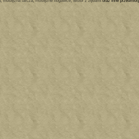
a
,
mosiężna tarcza
,
mosiężne nogawice
,
wisior z zębami
oraz inne przedmioty