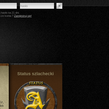
 hasło na 21 dni.
cze konta ?
Zarejestruj się!
Status szlachecki
óż
,
dek