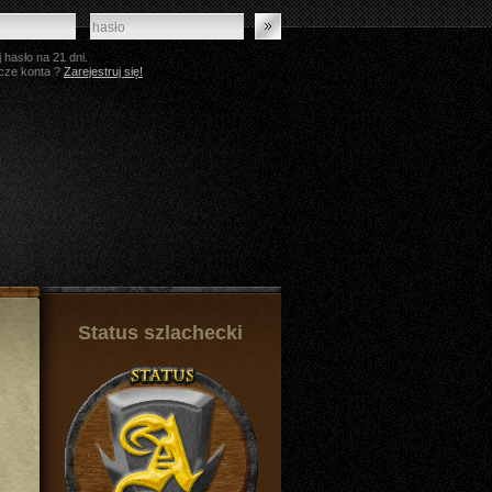
 hasło na 21 dni.
cze konta ?
Zarejestruj się!
Status szlachecki