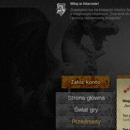
Witaj w Altaronie!
Znajdujesz się na krawędzi między ś
a magicznym Altaronem. Zrób krok do
i przeżyj niesamowitą przygodę!
Strona główna
Wag
Zwó
Świat gry
Ten 
Sarf
Przedmioty
Ten 