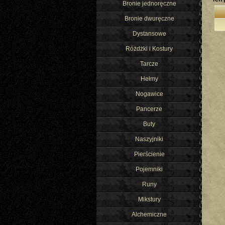
Bronie jednoręczne
Bronie dwuręczne
Dystansowe
Różdżki i Kostury
Tarcze
Hełmy
Nogawice
Pancerze
Buty
Naszyjniki
Pierścienie
Pojemniki
Runy
Mikstury
Alchemiczne