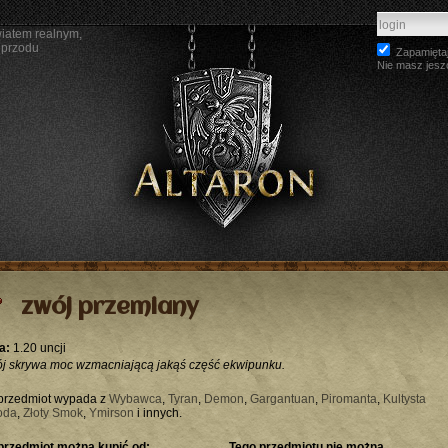
wiatem realnym,
 przodu
Zapamiętaj
Nie masz jesz
zwój przemiany
a:
1.20 uncji
j skrywa moc wzmacniającą jakąś część ekwipunku.
przedmiot wypada z
Wybawca
,
Tyran
,
Demon
,
Gargantuan
,
Piromanta
,
Kultysta
oda
,
Złoty Smok
,
Ymirson
i innych.
przedmiot można kupić od:
Tego przedmiotu nie można