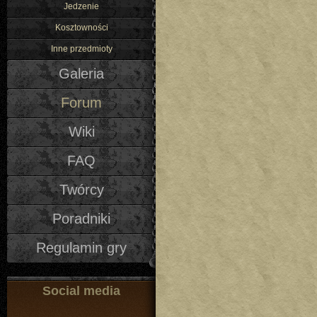
Jedzenie
Kosztowności
Inne przedmioty
Galeria
Forum
Wiki
FAQ
Twórcy
Poradniki
Regulamin gry
Social media