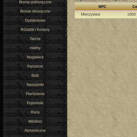
Bronie jednoręczne
NPC
Ce
Bronie dwuręczne
Mieczysław
1800
Dystansowe
Różdżki i Kostury
Tarcze
Hełmy
Nogawice
Pancerze
Buty
Naszyjniki
Pierścienie
Pojemniki
Runy
Mikstury
Alchemiczne