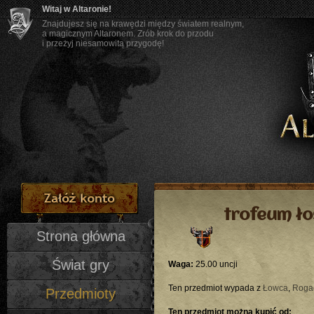
Witaj w Altaronie!
Znajdujesz się na krawędzi między światem realnym,
a magicznym Altaronem. Zrób krok do przodu
i przeżyj niesamowitą przygodę!
trofeum ło
Strona główna
Świat gry
Waga:
25.00 uncji
Ten przedmiot wypada z
Łowca
,
Roga
Przedmioty
Ten przedmiot można kupić od: