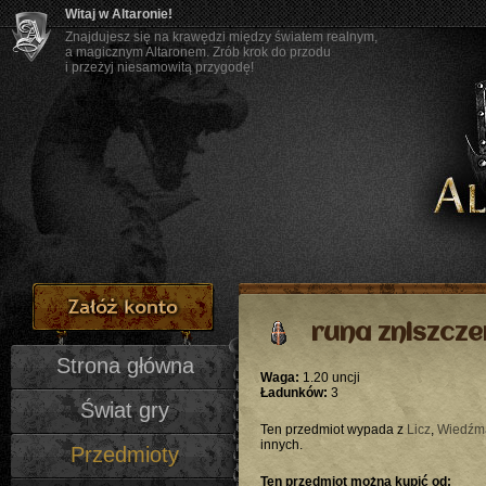
Witaj w Altaronie!
Znajdujesz się na krawędzi między światem realnym,
a magicznym Altaronem. Zrób krok do przodu
i przeżyj niesamowitą przygodę!
runa zniszcze
Strona główna
Waga:
1.20 uncji
Ładunków:
3
Świat gry
Ten przedmiot wypada z
Licz
,
Wiedźm
innych.
Przedmioty
Ten przedmiot można kupić od: