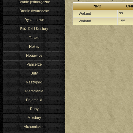
Bronie jednoręczne
NPC
Cen
Bronie dwuręczne
Woland
??
Dystansowe
Woland
155
Różdżki i Kostury
Tarcze
Hełmy
Nogawice
Pancerze
Buty
Naszyjniki
Pierścienie
Pojemniki
Runy
Mikstury
Alchemiczne