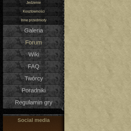
Jedzenie
Kosztowności
Inne przedmioty
Galeria
Forum
Wiki
FAQ
Twórcy
Poradniki
Regulamin gry
Social media