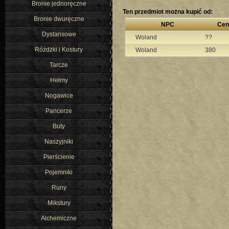
Bronie jednoręczne
Ten przedmiot można kupić od:
Bronie dwuręczne
NPC
Cen
Dystansowe
Woland
??
Różdżki i Kostury
Woland
380
Tarcze
Hełmy
Nogawice
Pancerze
Buty
Naszyjniki
Pierścienie
Pojemniki
Runy
Mikstury
Alchemiczne