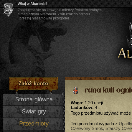
Witaj w Altaronie!
Znajdujesz się na krawędzi między światem realnym,
a magicznym Altaronem. Zrób krok do przodu
i przeżyj niesamowitą przygodę!
runa kuli ogni
Strona główna
Waga:
1.20 uncji
Ładunków:
4
Świat gry
Tego przedmiotu używać może 
Przedmioty
Ten przedmiot wypada z
Upadły
Czerwony Smok
,
Starszy Cze