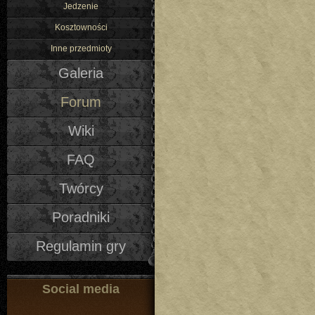
Jedzenie
Kosztowności
Inne przedmioty
Galeria
Forum
Wiki
FAQ
Twórcy
Poradniki
Regulamin gry
Social media