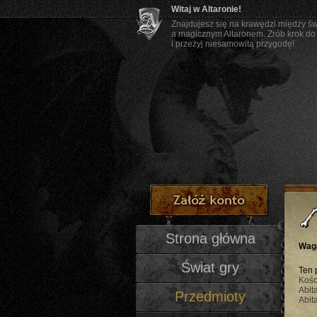
Witaj w Altaronie!
Znajdujesz się na krawędzi między ś
a magicznym Altaronem. Zrób krok do
i przeżyj niesamowitą przygodę!
Strona główna
Wag
Świat gry
Ten 
Kośc
Abit
Przedmioty
Abit