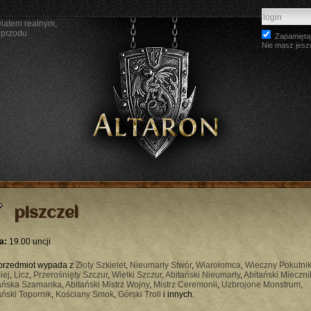
wiatem realnym,
 przodu
Zapamiętaj
Nie masz jesz
piszczel
a:
19.00 uncji
przedmiot wypada z
Złoty Szkielet
,
Nieumarły Stwór
,
Wiarołomca
,
Wieczny Pokutni
iej
,
Licz
,
Przerośnięty Szczur
,
Wielki Szczur
,
Abitański Nieumarły
,
Abitański Mieczni
ańska Szamanka
,
Abitański Mistrz Wojny
,
Mistrz Ceremonii
,
Uzbrojone Monstrum
,
ański Topornik
,
Kościany Smok
,
Górski Troll
i innych.