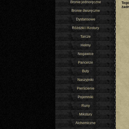
Bronie jednoręczne
Tego
żad
Bronie dwuręczne
Dystansowe
Różdżki i Kostury
Tarcze
Hełmy
Nogawice
Pancerze
Buty
Naszyjniki
Pierścienie
Pojemniki
Runy
Mikstury
Alchemiczne