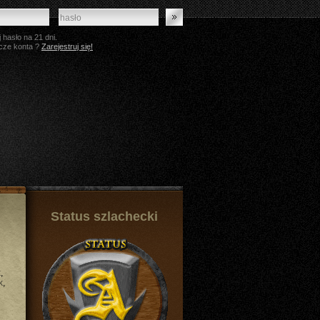
 hasło na 21 dni.
cze konta ?
Zarejestruj się!
Status szlachecki
k
,
k
,