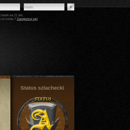
 hasło na 21 dni.
cze konta ?
Zarejestruj się!
Status szlachecki