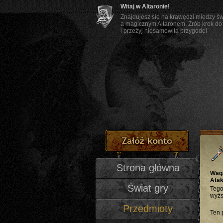
Witaj w Altaronie!
Znajdujesz się na krawędzi między ś
a magicznym Altaronem. Zrób krok do
i przeżyj niesamowitą przygodę!
Strona główna
Wag
Atak
Świat gry
Tego
wyżs
Przedmioty
Ten 