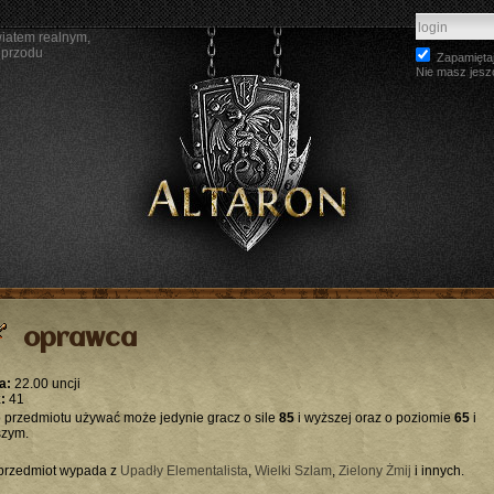
wiatem realnym,
 przodu
Zapamiętaj
Nie masz jesz
oprawca
a:
22.00 uncji
:
41
 przedmiotu używać może jedynie gracz o sile
85
i wyższej oraz o poziomie
65
i
zym.
przedmiot wypada z
Upadły Elementalista
,
Wielki Szlam
,
Zielony Żmij
i innych.