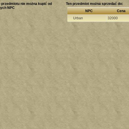
 przedmiotu nie można kupić od
Ten przedmiot można sprzedać do:
nych NPC
NPC
Cena
Urban
32000