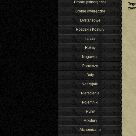
Bronie jednoręczne
Tego
żad
Bronie dwuręczne
Dystansowe
Różdżki i Kostury
Tarcze
Hełmy
Nogawice
Pancerze
Buty
Naszyjniki
Pierścienie
Pojemniki
Runy
Mikstury
Alchemiczne