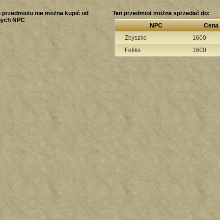
 przedmiotu nie można kupić od
Ten przedmiot można sprzedać do:
nych NPC
NPC
Cena
Zbyszko
1600
Feliks
1600