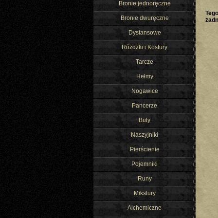
Bronie jednoręczne
Tego
Bronie dwuręczne
żad
Dystansowe
Różdżki i Kostury
Tarcze
Hełmy
Nogawice
Pancerze
Buty
Naszyjniki
Pierścienie
Pojemniki
Runy
Mikstury
Alchemiczne