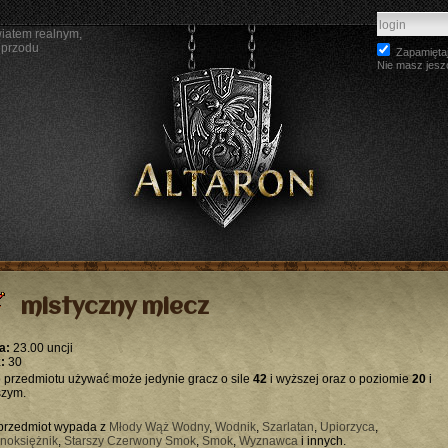
wiatem realnym,
 przodu
Zapamiętaj
Nie masz jesz
mistyczny miecz
a:
23.00 uncji
:
30
 przedmiotu używać może jedynie gracz o sile
42
i wyższej oraz o poziomie
20
i
zym.
przedmiot wypada z
Młody Wąż Wodny
,
Wodnik
,
Szarlatan
,
Upiorzyca
,
noksiężnik
,
Starszy Czerwony Smok
,
Smok
,
Wyznawca
i innych.