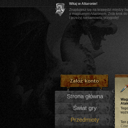
Witaj w Altaronie!
Znajdujesz się na krawędzi między ś
a magicznym Altaronem. Zrób krok do
i przeżyj niesamowitą przygodę!
Strona główna
Wag
Atak
Świat gry
Tego
wyżs
Przedmioty
Ten 
Czar