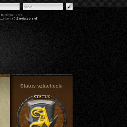
 hasło na 21 dni.
cze konta ?
Zarejestruj się!
Status szlachecki