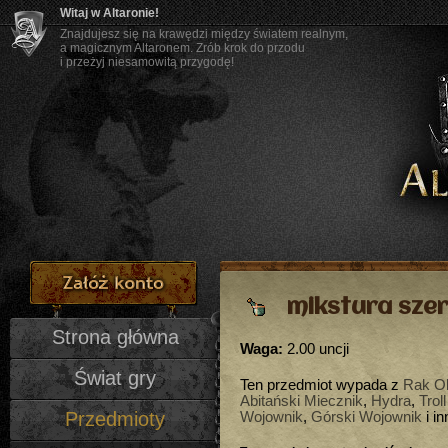
Witaj w Altaronie!
Znajdujesz się na krawędzi między światem realnym,
a magicznym Altaronem. Zrób krok do przodu
i przeżyj niesamowitą przygodę!
mikstura szer
Strona główna
Waga:
2.00 uncji
Świat gry
Ten przedmiot wypada z
Rak O
Abitański Miecznik
,
Hydra
,
Trol
Przedmioty
Wojownik
,
Górski Wojownik
i in