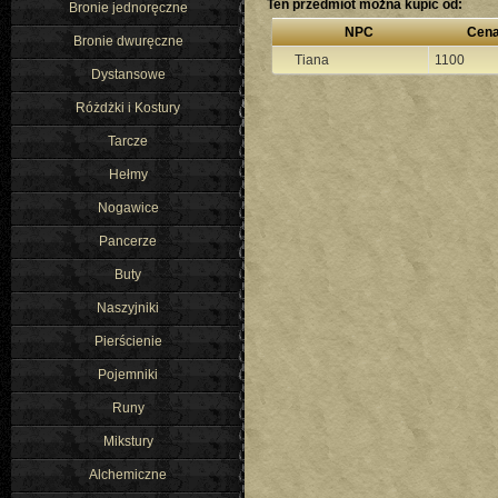
Ten przedmiot można kupić od:
Bronie jednoręczne
NPC
Cen
Bronie dwuręczne
Tiana
1100
Dystansowe
Różdżki i Kostury
Tarcze
Hełmy
Nogawice
Pancerze
Buty
Naszyjniki
Pierścienie
Pojemniki
Runy
Mikstury
Alchemiczne