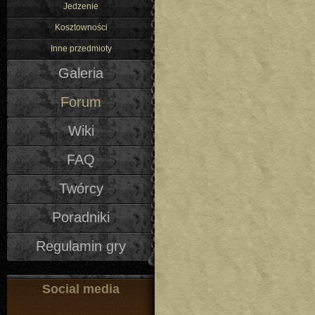
Jedzenie
Kosztowności
Inne przedmioty
Galeria
Forum
Wiki
FAQ
Twórcy
Poradniki
Regulamin gry
Social media