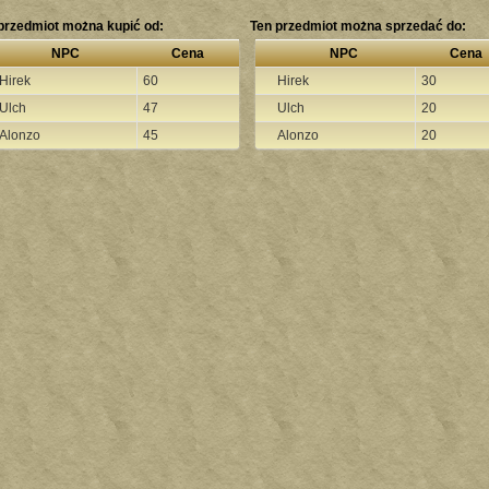
przedmiot można kupić od:
Ten przedmiot można sprzedać do:
NPC
Cena
NPC
Cena
Hirek
60
Hirek
30
Ulch
47
Ulch
20
Alonzo
45
Alonzo
20