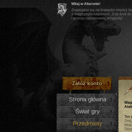
Witaj w Altaronie!
Znajdujesz się na krawędzi między ś
a magicznym Altaronem. Zrób krok do
i przeżyj niesamowitą przygodę!
Strona główna
Wag
Atak
Świat gry
Ten 
Żmij
Przedmioty
Woj
Górs