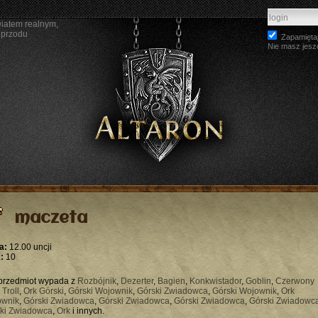
wiatem realnym,
 przodu
Zapamiętaj
Nie masz jesz
maczeta
a:
12.00 uncji
:
10
przedmiot wypada z
Rozbójnik
,
Dezerter
,
Bagien
,
Konkwistador
,
Goblin
,
Czerwony
,
Troll
,
Ork Górski
,
Górski Wojownik
,
Górski Zwiadowca
,
Górski Wojownik
,
Ork
ownik
,
Górski Zwiadowca
,
Górski Zwiadowca
,
Górski Zwiadowca
,
Górski Zwiadowc
ki Zwiadowca
,
Ork
i innych.