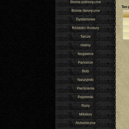
Bronie jednoręczne
Ten 
Bronie dwuręczne
Dystansowe
Różdżki i Kostury
Tarcze
Hełmy
Nogawice
Pancerze
Buty
Naszyjniki
Pierścienie
Pojemniki
Runy
Mikstury
Alchemiczne