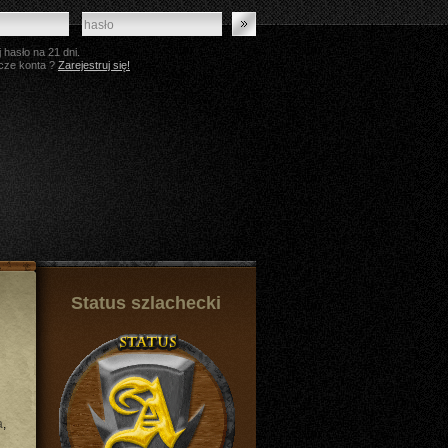
 hasło na 21 dni.
cze konta ?
Zarejestruj się!
Status szlachecki
a
,