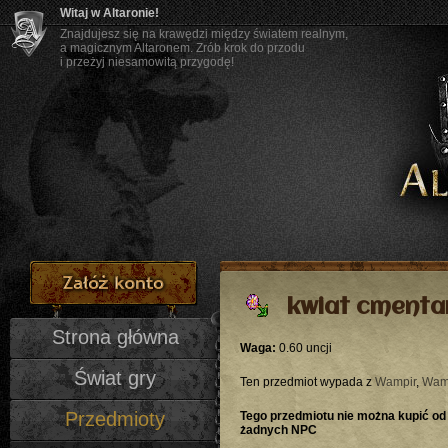
Witaj w Altaronie!
Znajdujesz się na krawędzi między światem realnym,
a magicznym Altaronem. Zrób krok do przodu
i przeżyj niesamowitą przygodę!
kwiat cmenta
Strona główna
Waga:
0.60 uncji
Świat gry
Ten przedmiot wypada z
Wampir
,
Wam
Przedmioty
Tego przedmiotu nie można kupić od
żadnych NPC