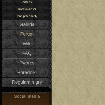
Jedzenie
Kosztowności
Inne przedmioty
Galeria
Forum
Wiki
FAQ
Twórcy
Poradniki
Regulamin gry
Social media