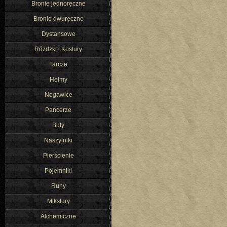
Bronie jednoręczne
Bronie dwuręczne
Dystansowe
Różdżki i Kostury
Tarcze
Hełmy
Nogawice
Pancerze
Buty
Naszyjniki
Pierścienie
Pojemniki
Runy
Mikstury
Alchemiczne