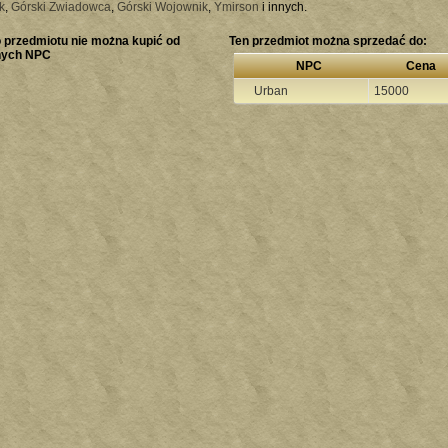
k
,
Górski Zwiadowca
,
Górski Wojownik
,
Ymirson
i innych.
 przedmiotu nie można kupić od
Ten przedmiot można sprzedać do:
nych NPC
NPC
Cena
Urban
15000