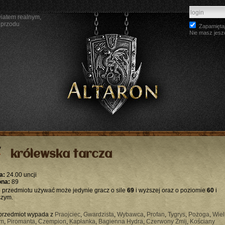
wiatem realnym,
 przodu
Zapamiętaj
Nie masz jesz
królewska tarcza
a:
24.00 uncji
ona:
89
 przedmiotu używać może jedynie gracz o sile
69
i wyższej oraz o poziomie
60
i
zym.
przedmiot wypada z
Praojciec
,
Gwardzista
,
Wybawca
,
Profan
,
Tygrys
,
Pożoga
,
Wiel
am
,
Piromanta
,
Czempion
,
Kapłanka
,
Bagienna Hydra
,
Czerwony Żmij
,
Kościany