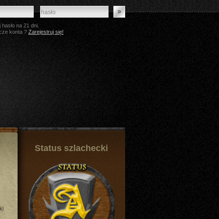
 hasło na 21 dni.
cze konta ?
Zarejestruj się!
Status szlachecki
ki