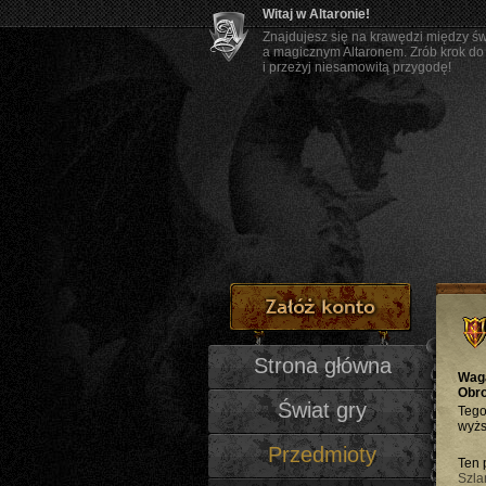
Witaj w Altaronie!
Znajdujesz się na krawędzi między ś
a magicznym Altaronem. Zrób krok do
i przeżyj niesamowitą przygodę!
Strona główna
Wag
Obr
Świat gry
Tego
wyżs
Przedmioty
Ten 
Szl