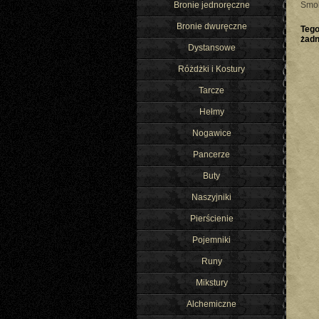
Bronie jednoręczne
Smo
Bronie dwuręczne
Tego
żad
Dystansowe
Różdżki i Kostury
Tarcze
Hełmy
Nogawice
Pancerze
Buty
Naszyjniki
Pierścienie
Pojemniki
Runy
Mikstury
Alchemiczne