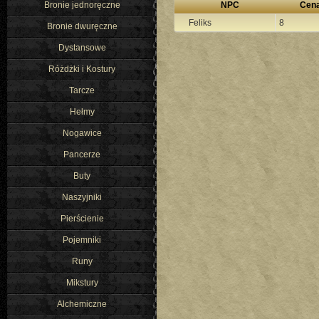
Bronie jednoręczne
NPC
Cen
Feliks
8
Bronie dwuręczne
Dystansowe
Różdżki i Kostury
Tarcze
Hełmy
Nogawice
Pancerze
Buty
Naszyjniki
Pierścienie
Pojemniki
Runy
Mikstury
Alchemiczne