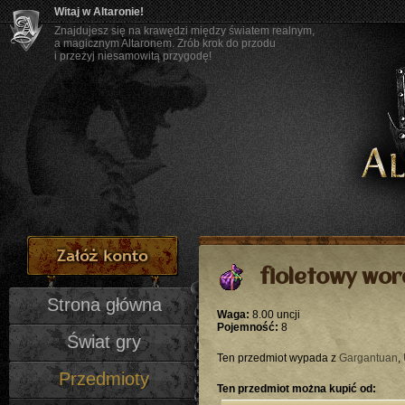
Witaj w Altaronie!
Znajdujesz się na krawędzi między światem realnym,
a magicznym Altaronem. Zrób krok do przodu
i przeżyj niesamowitą przygodę!
fioletowy wor
Strona główna
Waga:
8.00 uncji
Pojemność:
8
Świat gry
Ten przedmiot wypada z
Gargantuan
,
Przedmioty
Ten przedmiot można kupić od: