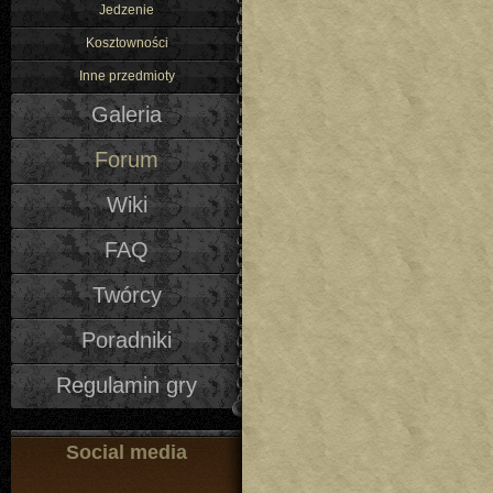
Jedzenie
Kosztowności
Inne przedmioty
Galeria
Forum
Wiki
FAQ
Twórcy
Poradniki
Regulamin gry
Social media