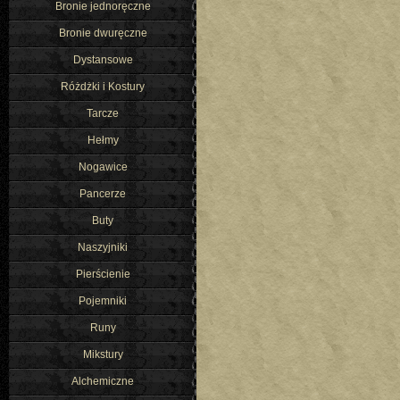
Bronie jednoręczne
Bronie dwuręczne
Dystansowe
Różdżki i Kostury
Tarcze
Hełmy
Nogawice
Pancerze
Buty
Naszyjniki
Pierścienie
Pojemniki
Runy
Mikstury
Alchemiczne