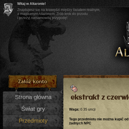
Witaj w Altaronie!
Znajdujesz się na krawędzi między światem realnym,
a magicznym Altaronem. Zrób krok do przodu
i przeżyj niesamowitą przygodę!
Strona główna
ekstrakt z czerw
Świat gry
Waga:
0.35 uncji
Tego przedmiotu nie można kupić od
Przedmioty
żadnych NPC