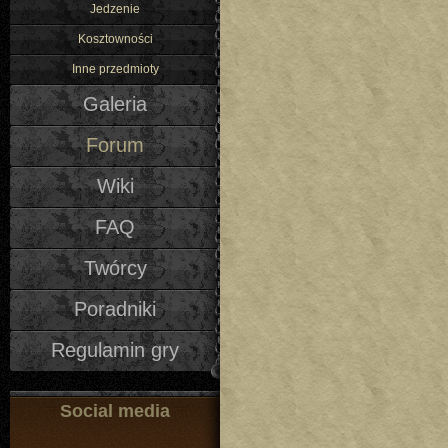
Jedzenie
Kosztowności
Inne przedmioty
Galeria
Forum
Wiki
FAQ
Twórcy
Poradniki
Regulamin gry
Social media