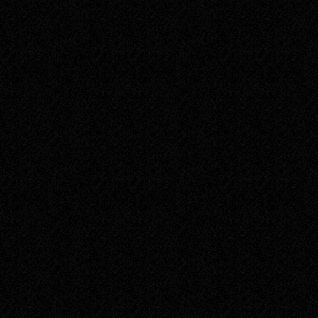
Zabrania się korzystania
ulepszenia, automatyzacji
gry (np. botów, cheatów).
Uszczegółowieniem zapisó
Postępowania w grze ora
§5. Status Szlachecki
Usługa Statusu Szlacheck
premiowanym umożliwiaj
możliwości opisanych dokł
Administracja gry Altaron 
sprzedażą usługi Statusu
Sprzedawane są usługi (w 
rozwijania serwera, admini
może zostać nagrodzony w
podstawie przyjętych i pr
Przyjmowaniem płatności 
PayU, PayPal oraz Paysa
Każdorazowo, przed doko
cenami prezentowanymi pr
płatności, akceptuje się t
późniejszymi zmianami.
Usługodawca zastrzega so
Szlacheckiego bez podani
umieszczone zostaną w a
altaron.pl/premium jak i 
nie są ofertą handlową w 
Za wydanie usługi Statusu