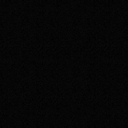
Wszelkie pliki udostępnio
własnością użytkownika, k
bierze odpowiedzialności
autorskich przez któregoś
Użytkownik tworząc konto
Wszelkie czynności wyko
grze i na odwrót.
Rozgrywka jest darmowa, 
premiowanego czasu - Sta
§4. Zachowanie w grze
Zabronione jest używanie
wyrazy uważane powszech
innych nie będą tolerowan
przestrzegającego tych z
Powyższy zapis obejmuje 
serwisu altaron.pl, w szc
Szczegółowe zasady korzy
Regulaminie Forum.
Zabrania się spamowania,
charakteryzujących się br
Zabrania się zatajania prz
jakichkolwiek błędów opr
Gracz jest zobowiązany z
Administracji. Błąd jest z
wykorzystywania osiąga s
w szczególności, w posta
umiejętności lub przedmio