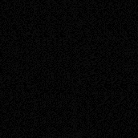
adres Usługodawcy, wraz 
dotyczyć ma faktura oraz 
kopertą zwrotną.
W przypadku stwierdzenia
otrzymanie nieuzyskanych
nieprawidłowości dóbr bą
można zgłaszać nie późnie
zaistnienia danej sytuacji
platnosci@altaron.pl.
§6. Świadczenie usług i rezy
Korzystanie z Gry w pods
Usługodawca dołoży wsze
działanie Gry i jej rozwój.
Niedopuszczalne są dział
destabilizować działanie 
naruszania prawa lub pra
Usługodawca zastrzega s
świadczenia usługi.
Usługodawca nie ponosi o
szkody spowodowane
gracza z klienta gry, 
forum,
problemy w funkcjonow
jeżeli nastąpiły one
przy zachowaniu należ
przewidzieć lub któr
działania osób trzeci