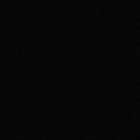
Administracja gry Altaron.
aktywować w tabeli ostatn
altaron.pl/premium.
Zakupiony i aktywowany /
przedmiot, czas Statusu S
W przypadku wystąpienia 
usługi Statusu Szlachecki
niezwłocznego poinformowa
wysłanie wiadomości e-ma
platnosci@altaron.pl. R
poniżej informacje, w prz
Nazwę konta, którego
Sposób płatności,
Data i czas transakcji
Administracja zobowiązuje
dni roboczych od momentu
Usługodawca nie ponosi o
przerwy techniczne, indyw
internetowym, czy inne op
Usługodawcy.
Usługodawca nie ma wpły
płatności na rzecz usługi
W przypadku osób fizyczn
gospodarczej w rozumieni
Usługodawca nie ma obowi
art.106 ust.4 tej ustawy.
przez taką osobę, należy 
Żądanie wystawienia faktu