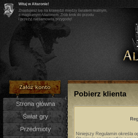
Witaj w Altaronie!
Znajdujesz się na krawędzi między światem realnym,
a magicznym Altaronem. Zrób krok do przodu
i przeżyj niesamowitą przygodę!
Pobierz klienta
Strona główna
Świat gry
Reg
Przedmioty
Niniejszy Regulamin określa o