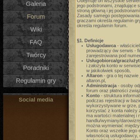
Obejmuje on wszystkie serwery
Galeria
jego podstronami, znajdujące s
stroną główną i jej podstronami
Forum
Zasady samego postępowania w
graczami określa regulamin gr
określa regulamin forum.
Wiki
§1. Definicje
FAQ
Usługodawca
- właściciel
prowadzący ów serwis - f
Twórcy
zarejestrowana pod num
Usługobiorca/gracz/uży
i założyła konto w serwisie
Poradniki
w jakikolwiek sposób,
Altaron
- gra o tej nazwie
Regulamin gry
altaron.pl,
Administracja
- osoby odp
forum oraz płatności zwią
Konto
- struktura inform
Social media
podczas rejestracji w baz
wykorzystywane w grze, p
korzystać z konta należy 
ma wartości materialnej i
handlu/wymiany/darowizny
można wymieniać między 
Konto oraz wszelkie jego 
własnością usługodawcy,