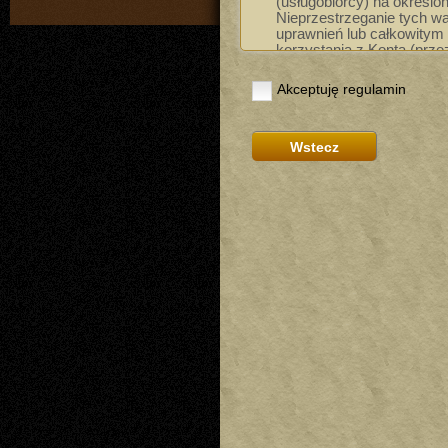
(usługobiorcy) na określo
Nieprzestrzeganie tych 
uprawnień lub całkowity
korzystania z Konta (prze
przypadku utraty praw do 
zaprzestania korzystania 
Akceptuję regulamin
ubiegać się o zwrot nakł
konta. Do korzystania z K
uprawniona jest osoba, kt
Postać
- wydzielony w ra
określone przez gracza ce
rozgrywce na wybranym p
konta można mieć wiele p
Login
? adres e-mail kon
zakładania nowego konta.
serwisu, może być także
podczas kontaktu z admini
Pseudonim/Nick
? widzia
gracza,
Status Szlachecki
- usłu
Klient gry
- oprogramowan
użytkownika służące do łą
rozgrywki
Forum
- system wymiany 
pod adresem https://forum.
§2. Postanowienia ogólne
Niniejszy regulamin określ