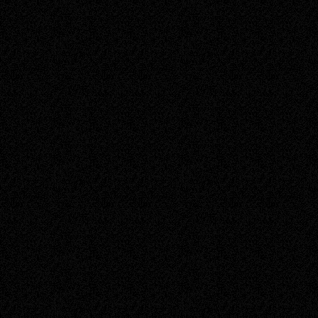
reklam umieszczanych w s
innymi Grę i Forum.
§3. Postanowienia dot. użyt
Użytkownik łącząc się z 
akceptuje warunek, iż twór
odpowiedzialności za jaki
użytkowania serwera, jak i
użyje do łączenia się z g
jest prawnie świadomy i o
innych programów, do łącze
Usługodawca dokłada wszel
nieprzerwanie 24 godziny
techniczne i konserwacyj
zdarzeniami o charakterz
obowiązku zwracania za u
usługą Statusu Szlacheck
Usługodawca nie gwarantu
swoje podłoże w sieciach
serwer gry jest zależny. 
atrybuty na skutek awarii
zobowiązana do ich zwrot
Administracja nie ma obow
przywłaszczenia postaci 
Usługobiorca jest odpowi
zarejestrowanym przezeń
działalność osób trzecich.